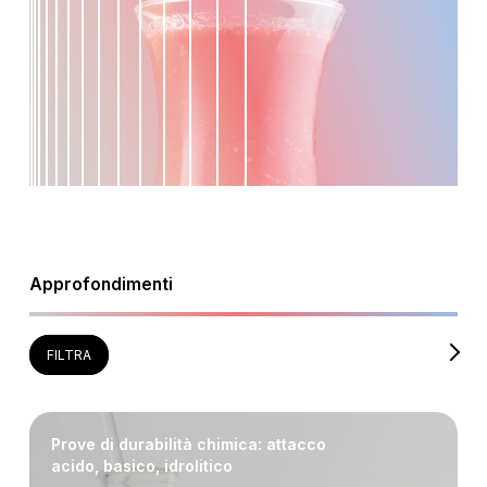
Approfondimenti
FILTRA
TUTTI
ANALISI CHIMICHE
Prove di durabilità chimica: attacco
acido, basico, idrolitico
ANALISI DELLE DIFETTOSITÀ