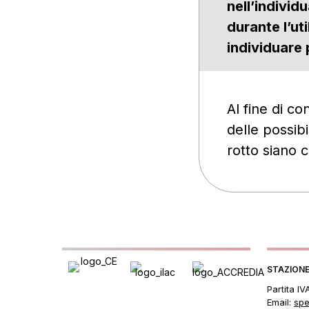
nell’individ
durante l’ut
individuare 
Al fine di co
delle possibi
rotto siano 
STAZIONE
Partita I
Email:
spe