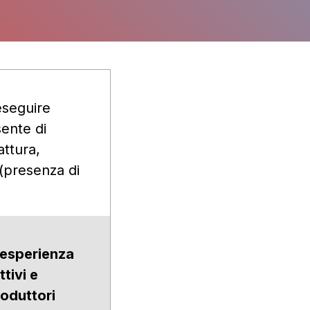
eseguire
sente di
attura,
 (presenza di
 esperienza
tivi e
produttori