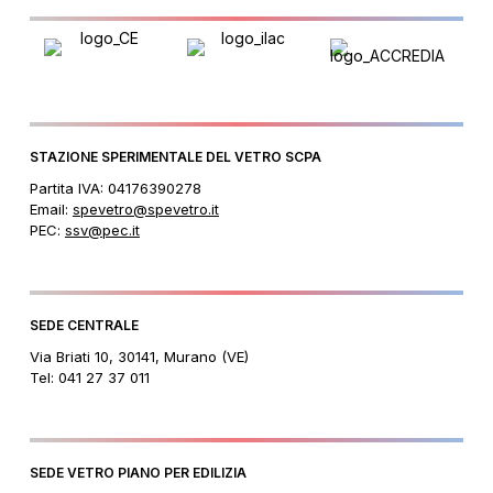
ANALISI CHIMICHE-SETTORI
MERCEOLOGICI_EDILIZIA E
ARCHITETTURA
ANALISI CHIMICHE-SETTORI
MERCEOLOGICI_FARMACEUTICA
ANALISI CHIMICHE-SETTORI
STAZIONE SPERIMENTALE DEL VETRO SCPA
MERCEOLOGICI_FOOD AND BEVERAGE
Partita IVA: 04176390278
ANALISI DELLE DIFETTOSITÀ-
HOME_CONTENITORI IN VETRO
Email:
spevetro@spevetro.it
PEC:
ssv@pec.it
ANALISI DELLE DIFETTOSITÀ-
HOME_MATERIE PRIME E ROTTAME DI
VETRO
ANALISI DELLE DIFETTOSITÀ-
HOME_VETRO PIANO
SEDE CENTRALE
ANALISI DELLE DIFETTOSITÀ-
Via Briati 10, 30141, Murano (VE)
HOME_VETRO TECNICO
Tel: 041 27 37 011
ANALISI DELLE DIFETTOSITÀ-SETTORI DI
ATTIVITÀ_MATERIE PRIME E ROTTAME DI
VETRO
ANALISI DELLE DIFETTOSITÀ-SETTORI DI
SEDE VETRO PIANO PER EDILIZIA
ATTIVITÀ_PRODOTTI IN
VETRO_COMPOSIZIONE E FUSIONE