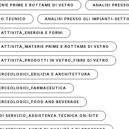
ERIE PRIME E ROTTAME DI VETRO
ANALISI PRESS
RO TECNICO
ANALISI PRESSO GLI IMPIANTI-SETTO
 ATTIVITÀ_ENERGIA E FORNI
I ATTIVITÀ_MATERIE PRIME E ROTTAME DI VETRO
I ATTIVITÀ_PRODOTTI IN VETRO_FIBRE DI VETRO
MERCEOLOGICI_EDILIZIA E ARCHITETTURA
MERCEOLOGICI_FARMACEUTICA
MERCEOLOGICI_FOOD AND BEVERAGE
 DI SERVIZIO_ASSISTENZA TECNICA ON-SITE