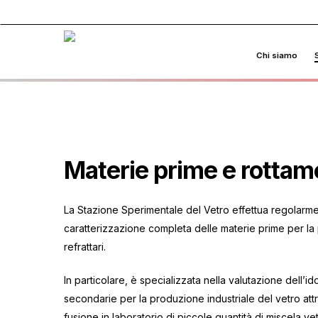
Skip
to
main
Chi siamo
S
content
Materie prime e rottame
La Stazione Sperimentale del Vetro effettua regolarmen
caratterizzazione completa delle materie prime per la 
refrattari.
In particolare, è specializzata nella valutazione dell’i
secondarie per la produzione industriale del vetro attr
fusione in laboratorio di piccole quantità di miscela v