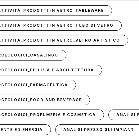
 ATTIVITÀ_PRODOTTI IN VETRO_TABLEWARE
 ATTIVITÀ_PRODOTTI IN VETRO_TUBO DI VETRO
 ATTIVITÀ_PRODOTTI IN VETRO_VETRO ARTISTICO
ERCEOLOGICI_CASALINGO
RCEOLOGICI_EDILIZIA E ARCHITETTURA
ERCEOLOGICI_FARMACEUTICA
ERCEOLOGICI_FOOD AND BEVERAGE
ERCEOLOGICI_PROFUMERIA E COSMETICA
ANALISI 
IENTE ED ENERGIA
ANALISI PRESSO GLI IMPIANT