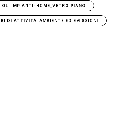
O GLI IMPIANTI-HOME_VETRO PIANO
RI DI ATTIVITÀ_AMBIENTE ED EMISSIONI