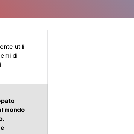
nte utili
lemi di
i
)
uppato
 al mondo
o.
 e