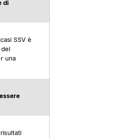
 di
 casi SSV è
 del
er una
 essere
risultati